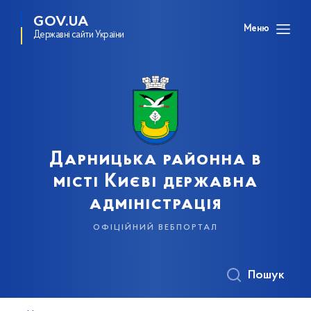
GOV.UA
Меню
Державні сайти України
Дарницька районна в
місті Києві державна
адміністрація
офіційний вебпортал
Пошук