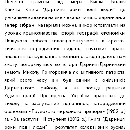
Почесні грамоти від мера Києва Віталія
Кличка.
Книга "Дарниця: роки, події, люди"- це
унікальне видання на яке чекало чимало дарничан, а
тепер зібрані матеріали можна використовувати на
уроках країнознавства, історії, географії, економіки.
Пошукова робота видавців-ентузіастів в архівах,
вивчення періодичних видань, наукових праць,
численні консультації з вченими сьогодні дають нам
змогу доторкнутись до історії Дарниці.
Дарничани
знають Миколу Григоровича як активного патріота,
який свого часу він був одним із очільників
Дарницького району, а на посаді радника
Адміністрації Президента України працював до
виходу на заслужений відпочинок, нагороджений
орденами «Трудового червоного прапора» (1982 р.)
та «За заслуги» ІІІ ступеня (2012 р.).
Книга "Дарниця:
роки, події, люди" ‒ результат колективних зусиль