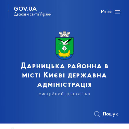
GOV.UA
Меню
Державні сайти України
Дарницька районна в
місті Києві державна
адміністрація
офіційний вебпортал
Пошук