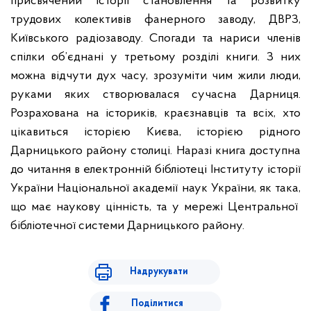
присвячений історії становлення та розвитку
трудових колективів фанерного заводу, ДВРЗ,
Київського радіозаводу. Спогади та нариси членів
спілки об’єднані у третьому розділі книги. З них
можна відчути дух часу, зрозуміти чим жили люди,
руками яких створювалася сучасна Дарниця.
Розрахована на істориків, краєзнавців та всіх, хто
цікавиться історією Києва, історією рідного
Дарницького району столиці. Наразі книга доступна
до читання в електронній бібліотеці
Інституту історії
України Національної академії наук України, як така,
що має наукову цінність, та у мережі Центральної
бібліотечної системи Дарницького району.
Надрукувати
Поділитися