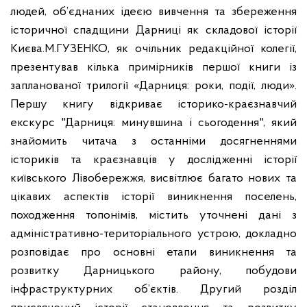
людей, об’єднаних ідеєю вивчення та збереження
історичної спадщини Дарниці як складової історії
Києва.
М.ГУЗЕНКО, як очільник редакційної колегії,
презентував кілька примірників першої книги із
запланованої трилогії «Дарниця: роки, події, люди».
Першу книгу відкриває історико-краєзнавчий
екскурс "Дарниця: минувшина і сьогодення", який
знайомить читача з останніми досягненнями
істориків та краєзнавців у дослідженні історії
київського Лівобережжя, висвітлює багато нових та
цікавих аспектів історії виникнення поселень,
походження топонімів, містить уточнені дані з
адміністративно-територіального устрою, докладно
розповідає про основні етапи виникнення та
розвитку Дарницького району, побудови
інфраструктурних об’єктів. Другий розділ