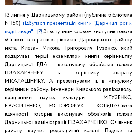
13 липня у Дарницькому районі (публічна бібліотека
№160)
відбулася презентація книги "Дарниця: роки,
події, люди".
Зі вступним словом виступив голова
«Спілки ветеранів-керівників Дарницького району
міста Києва» Микола Григорович Гузенко, який
подарував перші екземпляри книги керівництву
Дарницької РДА – виконувачу обов’язків голови
П.ЗАХАРЧЕНКУ та керівнику апарату
М.КАЛАШНИКУ.
А презентували її, в минулому
керівники
району, інженери Київського радіозаводу,
працівники науки, культури – М.ГУЗЕНКО,
Б.ВАСИЛЕНКО, М.СТОРОЖУК, Т.КОЛЯДА.
Слова
вдячності говорив виконувач обов’язків голови
Дарницької адміністрації П.ЗАХАРЧЕНКО. Очільник
району вручив редакційній колегії Подяки та