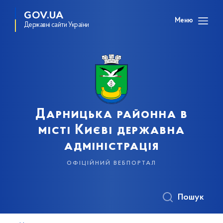
GOV.UA
Меню
Державні сайти України
Дарницька районна в
місті Києві державна
адміністрація
офіційний вебпортал
Пошук