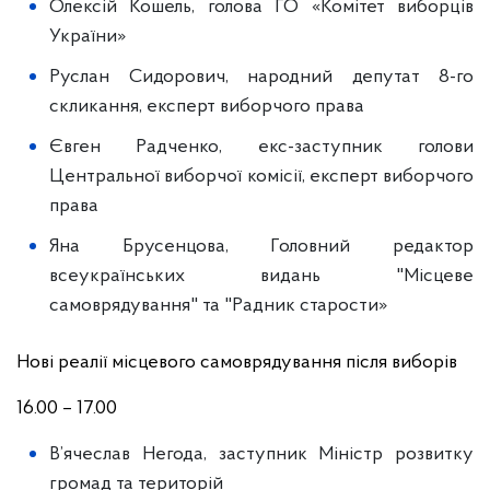
Олексій Кошель, голова ГО «Комітет виборців
України»
Руслан Сидорович, народний депутат 8-го
скликання, експерт виборчого права
Євген Радченко, екс-заступник голови
Центральної виборчої комісії, експерт виборчого
права
Яна Брусенцова, Головний редактор
всеукраїнських видань "Місцеве
самоврядування" та "Радник старости»
Нові реалії місцевого самоврядування після виборів
16.00 – 17.00
В’ячеслав Негода, заступник Міністр розвитку
громад та територій