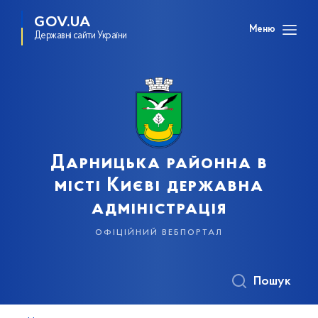
GOV.UA
Меню
Державні сайти України
Дарницька районна в
місті Києві державна
адміністрація
офіційний вебпортал
Пошук