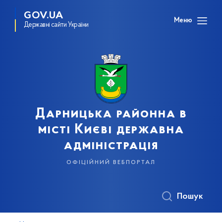
GOV.UA
Меню
Державні сайти України
Дарницька районна в
місті Києві державна
адміністрація
офіційний вебпортал
Пошук