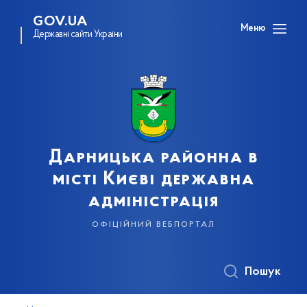
GOV.UA
Меню
Державні сайти України
Дарницька районна в
місті Києві державна
адміністрація
офіційний вебпортал
Пошук