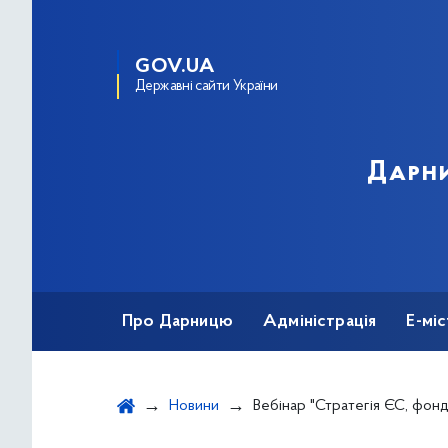
GOV.UA
Державні сайти України
Дарни
Про Дарницю
Адміністрація
Е-мі
Новини
Вебінар "Стратегія ЄС, фонди ЄС та у