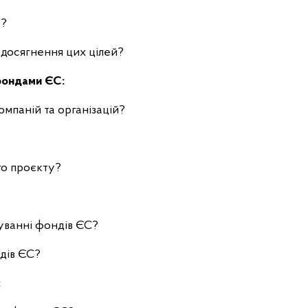
і ?
я досягнення цих цілей?
 фондами ЄС:
компаній та організацій?
ого проєкту?
:
руванні фондів ЄС?
ндів ЄС?
: