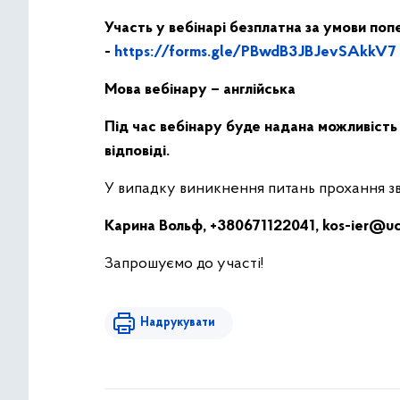
Участь у вебінарі безплатна за умови поп
-
https://forms.gle/PBwdB3JBJevSAkkV7
Мова вебінару – англійська
Під час вебінару буде надана можливість
відповіді.
У випадку виникнення питань прохання зв
Карина Вольф, +380671122041,
kos-ier@uc
Запрошуємо до участі!
Надрукувати