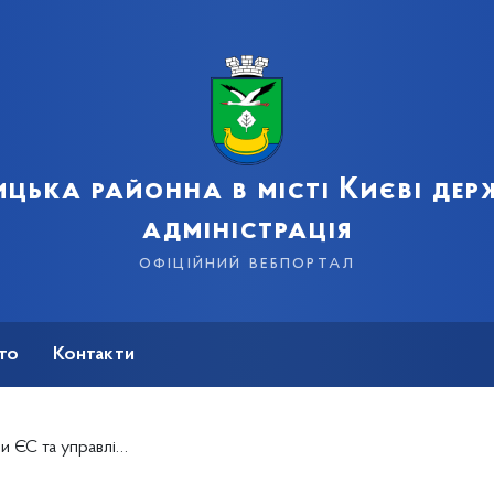
цька районна в місті Києві де
адміністрація
офіційний вебпортал
сто
Контакти
правління проєктами"