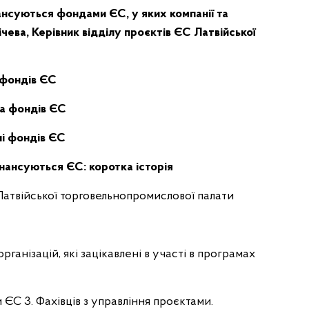
ансуються фондами ЄС, у яких компанії та
чева, Керівник відділу проєктів ЄС Латвійської
 фондів ЄС
ка фондів ЄС
ні фондів ЄС
нансуються ЄС: коротка історія
 Латвійської торговельнопромислової палати
рганізацій, які зацікавлені в участі в програмах
 ЄС 3. Фахівців з управління проєктами.