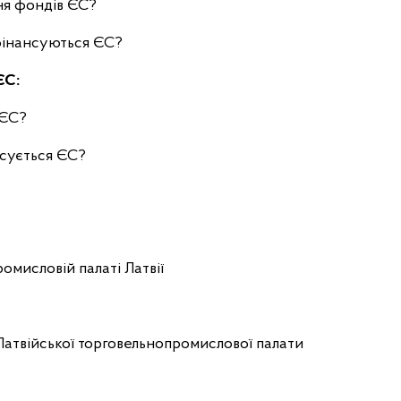
ння фондів ЄС?
о фінансуються ЄС?
ЄС:
 ЄС?
ансується ЄС?
ромисловій палаті Латвії
С Латвійської торговельнопромислової палати