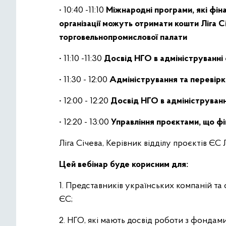
• 10:40 -11:10
Міжнародні програми, які фін
організації можуть отримати кошти Ліга Сі
торговельнопромислової палати
• 11:10 -11:30
Досвід НГО в адмініструванні
• 11:30 - 12:00
Адміністрування та перевір
• 12:00 - 12:20
Досвід НГО в адмініструван
• 12:20 - 13:00
Управління проєктами, що фі
Ліга Січева, Керівник відділу проєктів ЄС
Цей вебінар буде корисним для:
1. Представників українських компаній та о
ЄС;
2. НГО, які мають досвід роботи з фондами