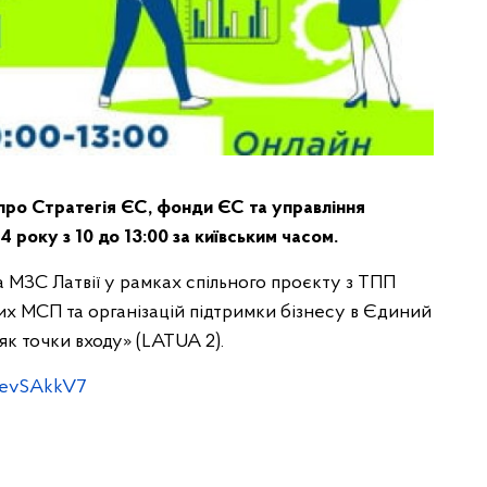
про Стратегія ЄС, фонди ЄС та управління
 року з 10 до 13:00 за київським часом.
а МЗС Латвії у рамках спільного проєкту з ТПП
ких МСП та організацій підтримки бізнесу в Єдиний
як точки входу» (LATUA 2).
BJevSAkkV7