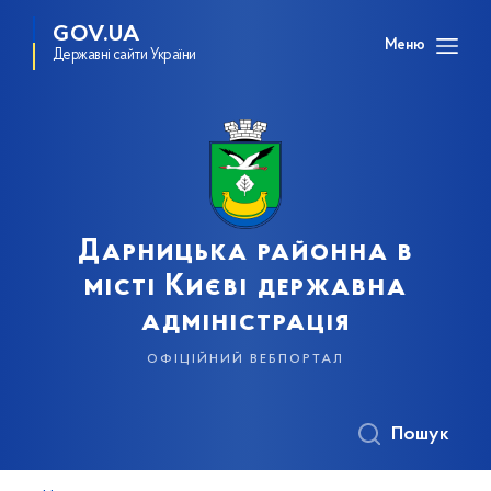
GOV.UA
Меню
Державні сайти України
Дарницька районна в
місті Києві державна
адміністрація
офіційний вебпортал
Пошук