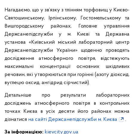
Нагадаємо, що у зв’язку з тлінням торфовищ у Києво-
Святошинському, Ірпінському, Гостомельському та
Вишгородському районах, Головне управління
Держсанепідслужби у м. Києві та Державна
установа «Київський міський лабораторний центр
Держсанепідслужби України» щоденно проводять
дослідження атмосферного повітря, відстежують
максимальні концентрації основних шкідливих
речовин, які утворюються при горінні (азоту діоксид,
вуглецю оксид, ангідрид сірчистий).
Детальніше про результати лабораторних
досліджень атмосферного повітря в контрольних
точках Києва в усіх десяти його районах можна
дізнатися
на сайті Держсанепідслужби м. Києва
.
За інформацією:
kievcity.gov.ua