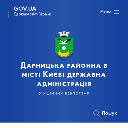
GOV.UA
Меню
Державні сайти України
Дарницька районна в
місті Києві державна
адміністрація
офіційний вебпортал
Пошук