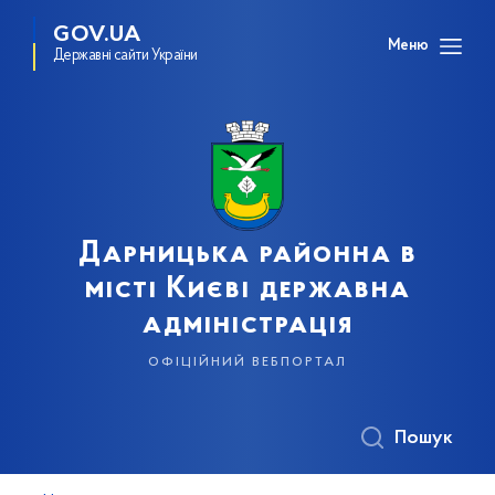
GOV.UA
Меню
Державні сайти України
Дарницька районна в
місті Києві державна
адміністрація
офіційний вебпортал
Пошук