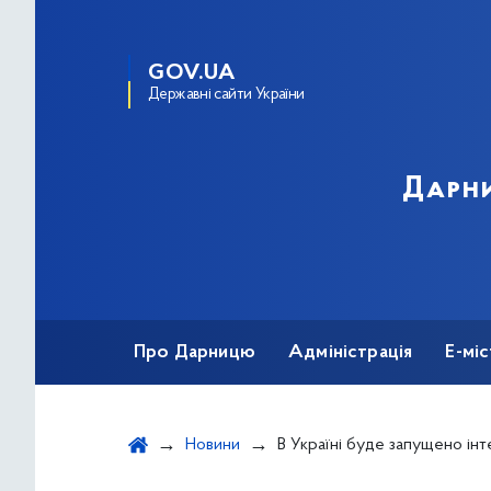
GOV.UA
Державні сайти України
Дарни
Про Дарницю
Адміністрація
Е-мі
Новини
В Україні буде запущено інтерактивну мапу про ситуа