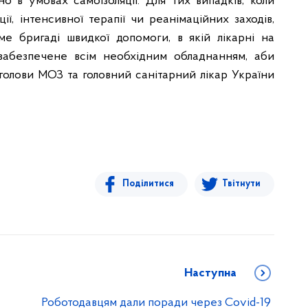
 в умовах самоізоляції. Для тих випадків, коли
ії, інтенсивної терапії чи реанімаційних заходів,
ме бригаді швидкої допомоги, в якій лікарні на
 забезпечене всім необхідним обладнанням, аби
 голови МОЗ та головний санітарний лікар України
Поділитися
Твітнути
Наступна
Роботодавцям дали поради через Covid-19