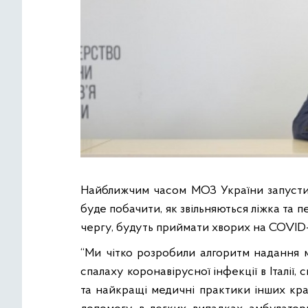
Найближчим часом МОЗ України запустит
буде побачити, як звільняються ліжка та п
чергу, будуть приймати хворих на COVID-
“Ми чітко розробили алгоритм надання м
спалаху коронавірусної інфекції в Італії
та най
кращі медичні практики інших кр