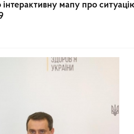
о інтерактивну мапу про ситуаці
9