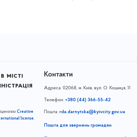
Контакти
в місті
ністрація
Адреса:
02068, м. Київ, вул. О. Кошиця, 11
Телефон:
+380 (44) 366-55-42
ліцензією
Пошта:
rda.darnytska@kyivcity.gov.ua
Creative
,
ernational license
Пошта для звернень громадян