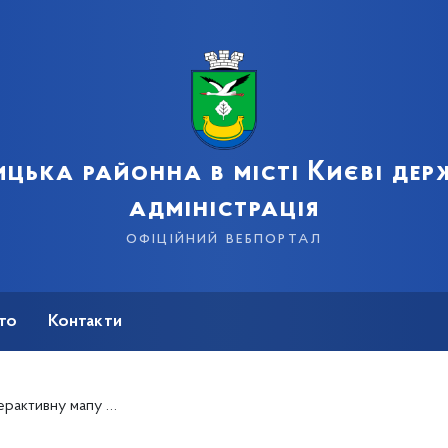
цька районна в місті Києві де
адміністрація
офіційний вебпортал
сто
Контакти
цію в лікарнях щодо COVID-19