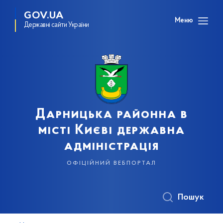
GOV.UA
Меню
Державні сайти України
Дарницька районна в
місті Києві державна
адміністрація
офіційний вебпортал
Пошук