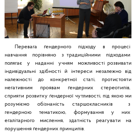
Перевага ґендерного підходу в процесі
навчання порівняно з традиційними підходами
полягає у наданні учням можливості розвивати
індивідуальні здібності й інтереси незалежно від
належності до конкретної статі, протистояти
негативним проявам ґендерних стереотипів,
сприяти розвитку ґендерної чутливості, під якою ми
розуміємо обізнаність старшокласників з
гендерною тематикою, формування у них
егалітарного мислення, здатність реагувати на
порушення ґендерних принципів.