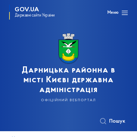
GOV.UA
Меню
Державні сайти України
Дарницька районна в
місті Києві державна
адміністрація
офіційний вебпортал
Пошук