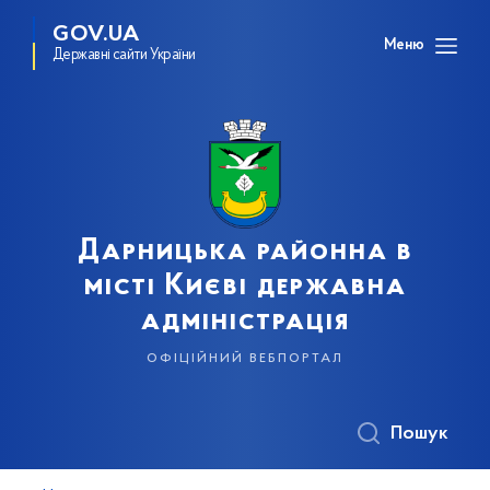
GOV.UA
Меню
Державні сайти України
Дарницька районна в
місті Києві державна
адміністрація
офіційний вебпортал
Пошук