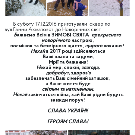
В суботу 17.12.2016 приготували сквер по
вул.Ганни Ахматової до Новорічних свят.
Б
ажаємо Всім в ЗИМОВІ СВЯТА
прекрасного
новорічного
настрою,
посмішок та безмірного щастя,
щирого
кохання!
Нехай
в 2017 році здійсняються
Ваші плани та задуми,
Мрії та бажання!
Н
ехай мир, спокій,
злагода,
добробут,
здоров’я
забезпечать Ваш сімейний затишок,
а Ваше життя буде
світлим та натхненним.
Нехай
закінчиться війна, хай Ваші рідни будуть
завжди поруч!
СЛАВА УКРАЇНІ!
ГЕРОЯМ СЛАВА!