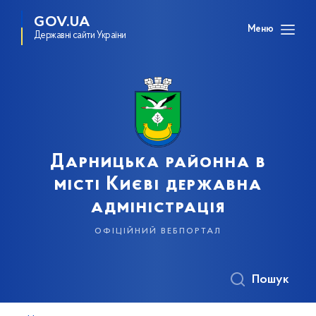
GOV.UA
Меню
Державні сайти України
Дарницька районна в
місті Києві державна
адміністрація
офіційний вебпортал
Пошук