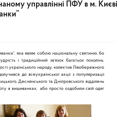
аному управлінні ПФУ в м. Києв
анки”
шиванки”, яка являє собою національну святиню, бо
удрість і традиційний зв’язок багатьох поколінь.
ості українського народу, колектив Лівобережного
олучився до всеукраїнської акції з популяризації
ицького, Деснянського та Дніпровського відділень
ту в вишиванках, або просто оздобили свій одяг