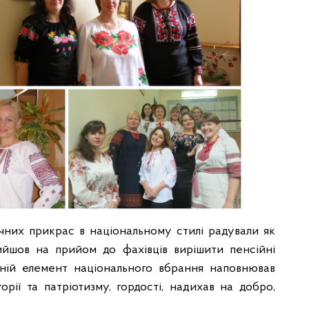
чних прикрас в національному стилі радували як
рийшов на прийом до фахівців вирішити пенсійні
тній елемент національного вбрання наповнював
ії та патріотизму, гордості, надихав на добро,