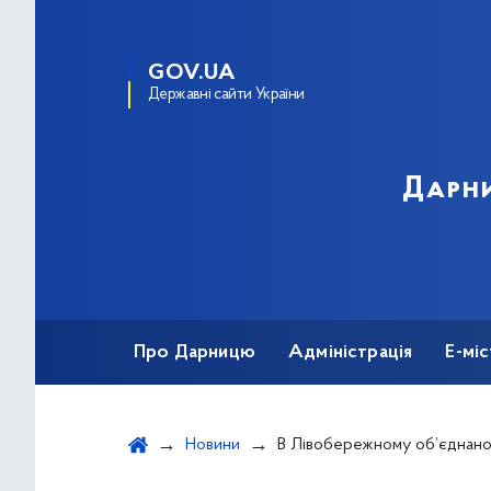
GOV.UA
Державні сайти України
Дарни
Про Дарницю
Адміністрація
Е-мі
Новини
В Лівобережному об’єднаному управлінні ПФУ в м. Києв