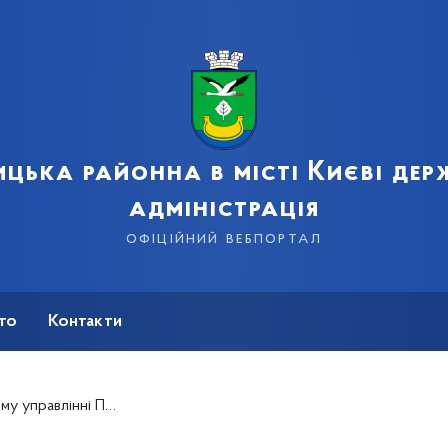
цька районна в місті Києві де
адміністрація
офіційний вебпортал
сто
Контакти
і відзначили “День вишиванки”