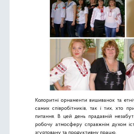
Колоритні орнаменти вишиванок та етні
самих співробітників, так і тих, хто п
питання. В цей день прадавній незабу
робочу атмосферу справжнім духом істор
згуртовану та продуктивну працю.