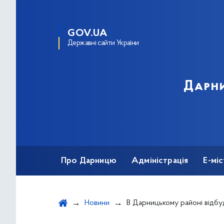
GOV.UA
Державні сайти України
Дарни
Про Дарницю
Адміністрація
Е-мі
Новини
В Дарницькому районі відбудеться урочистий мітинг з нагоди відзначення Дня пам’яті та примирення і 73-