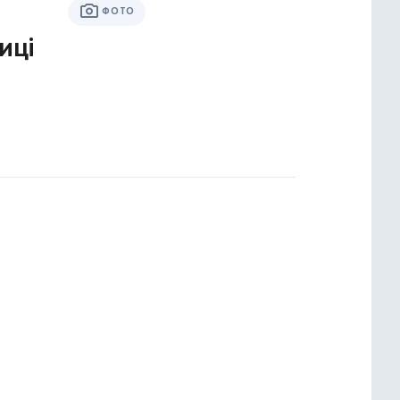
ФОТО
иці