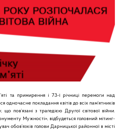
’яті та примирення і 73-ї річниці перемоги над
ься одночасне покладання квітів до всіх пам’ятників
 що пов’язані з трагедією Другої світової війни.
онументу Мужності», відбудеться головний мітинг-
увач обов’язків голови Дарницької районної в місті