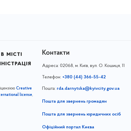
Контакти
в місті
ністрація
Адреса:
02068, м. Київ, вул. О. Кошиця, 11
Телефон:
+380 (44) 366-55-42
ліцензією
Пошта:
rda.darnytska@kyivcity.gov.ua
Creative
,
ernational license
Пошта для звернень громадян
Пошта для звернень юридичних осіб
Офіційний портал Києва