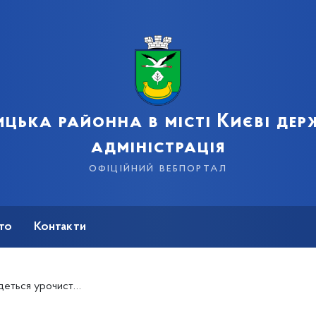
цька районна в місті Києві де
адміністрація
офіційний вебпортал
сто
Контакти
ї річниці Перемоги над нацизмом у Другій світовій війні