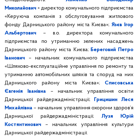
Миколайович
-
директор комунального підприємства
«Керуюча компанія з обслуговування житлового
фонду Дарницького району міста Києва»;
Язєв Ігор
Альбертович
– в.о. директора комунального
підприємства по утриманню зелених насаджень
Дарницького району міста Києва;
Береговий Петро
Іванович
– начальник комунального підприємства
«Шляхово-експлуатаційне управління по ремонту та
утриманню автомобільних шляхів та споруд на них
Дарницького району міста Києва»;
Списовська
Євгенія Іванівна
– начальник управління освіти
Дарницької райдержадміністрації;
Грицишин Леся
Михайлівна
– начальник управління охорони здоров’я
Дарницької райдержадміністрації;
Лузя Юрій
Костянтинович
– начальник управління культури
Дарницької райдержадміністрації.