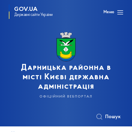
GOV.UA
Меню
Державні сайти України
Дарницька районна в
місті Києві державна
адміністрація
офіційний вебпортал
Пошук