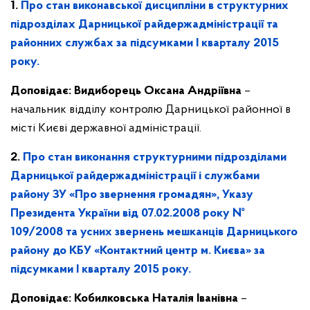
1.
Про стан виконавської дисципліни в структурних
підрозділах Дарницької райдержадміністрації та
районних службах за підсумками І кварталу 2015
року.
Доповідає:
Видиборець Оксана Андріївна
–
начальник відділу контролю Дарницької районної в
місті Києві державної адміністрації.
2.
Про
стан виконання структурними підрозділами
Дарницької райдержадміністрації і службами
району ЗУ «Про звернення громадян», Указу
Президента України від 07.02.2008 року №
109/2008 та усних звернень мешканців Дарницького
району до КБУ «Контактний центр м. Києва» за
підсумками І кварталу 2015 року.
Доповідає:
Кобилковська
Наталія Іванівна
–