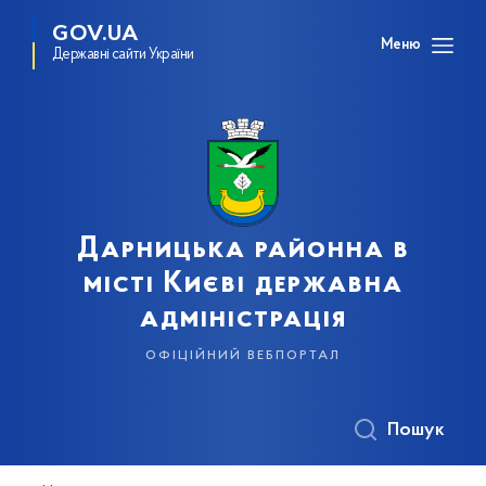
GOV.UA
Меню
Державні сайти України
Дарницька районна в
місті Києві державна
адміністрація
офіційний вебпортал
Пошук