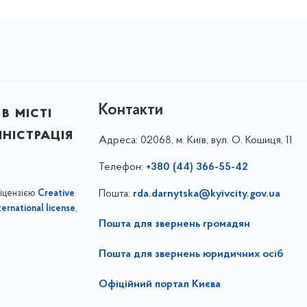
Контакти
в місті
ністрація
Адреса:
02068, м. Київ, вул. О. Кошиця, 11
Телефон:
+380 (44) 366-55-42
ліцензією
Пошта:
rda.darnytska@kyivcity.gov.ua
Creative
,
ernational license
Пошта для звернень громадян
Пошта для звернень юридичних осіб
Офіційний портал Києва