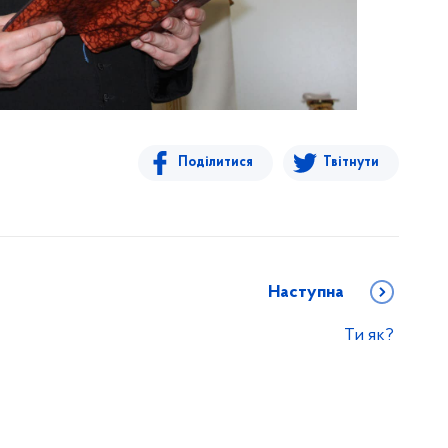
Поділитися
Твітнути
Наступна
Ти як?