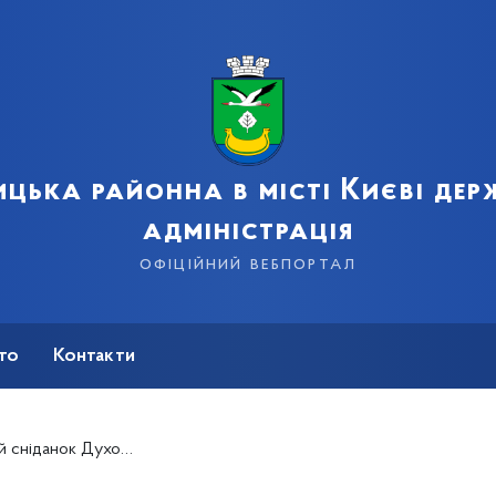
цька районна в місті Києві де
адміністрація
офіційний вебпортал
сто
Контакти
ди церков) у Дарницькому районі