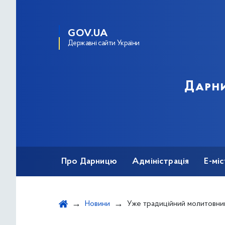
GOV.UA
Державні сайти України
Дарни
Про Дарницю
Адміністрація
Е-мі
Новини
Уже традиційний молитовний сніданок Духовної ради (ра