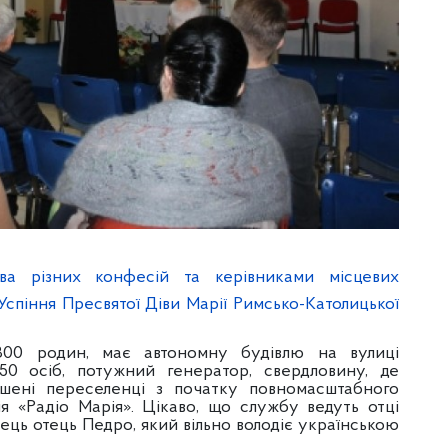
ва різних конфесій та керівниками місцевих
Успіння Пресвятої Діви Марії Римсько-Католицької
 300 родин, має автономну будівлю на вулиці
 50 осіб, потужний генератор, свердловину, де
шені переселенці з початку повномасштабного
ія «Радіо Марія». Цікаво, що службу ведуть отці
ець отець Педро, який вільно володіє українською