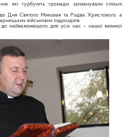
ня, які турбують громади, запланували спільні
до Дня Святого Миколая та Різдва Христового, а
арницьких військових підрозділів.
 до найважливішого для усіх нас – нашої великої