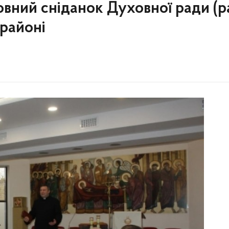
вний сніданок Духовної ради (
районі