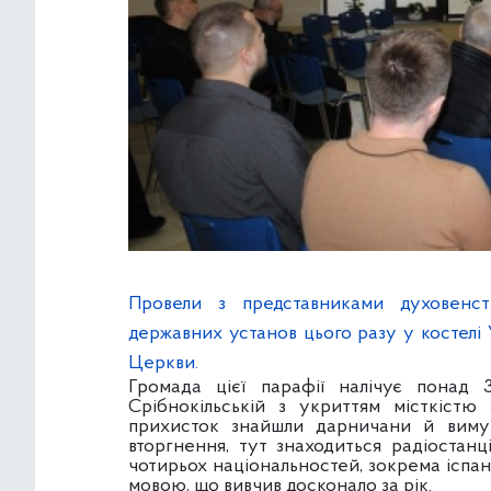
Провели з представниками духовенст
державних установ цього разу у костелі 
Церкви.
Громада цієї парафії налічує понад
Срібнокільській з укриттям місткістю
прихисток знайшли дарничани й виму
вторгнення, тут знаходиться радіостанц
чотирьох національностей, зокрема іспан
мовою, що вивчив досконало за рік.