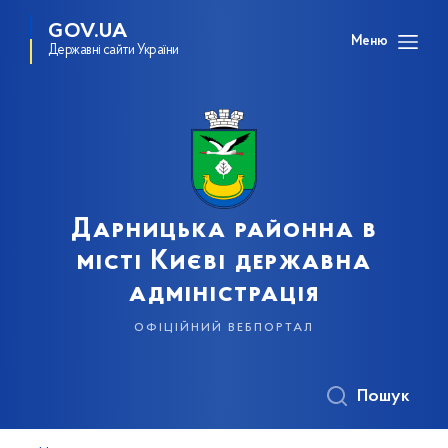
GOV.UA
Меню
Державні сайти України
Дарницька районна в
місті Києві державна
адміністрація
офіційний вебпортал
Пошук