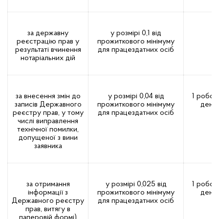
за державну
у розмірі 0,1 від
реєстрацію прав у
прожиткового мінімуму
результаті вчинення
для працездатних осіб
нотаріальних дій
за внесення змін до
у розмірі 0,04 від
1 робоч
записів Державного
прожиткового мінімуму
день
реєстру прав, у тому
для працездатних осіб
числі виправлення
технічної помилки,
допущеної з вини
заявника
за отримання
у розмірі 0,025 від
1 робоч
інформації з
прожиткового мінімуму
день
Державного реєстру
для працездатних осіб
прав, витягу в
паперовій формі)