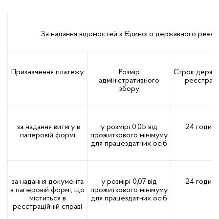
За надання відомостей з Єдиного державного реєст
Призначення платежу
Розмір
Строк держа
адміністративного
реєстраці
збору
за надання витягу в
у розмірі 0,05 від
24 годин
паперовій формі
прожиткового мінімуму
для працездатних осіб
за надання документа
у розмірі 0,07 від
24 годин
в паперовій формі, що
прожиткового мінімуму
міститься в
для працездатних осіб
реєстраційній справі