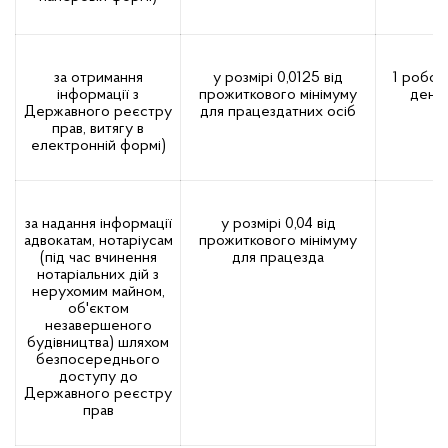
за отримання
у розмірі 0,0125 від
1 робоч
інформації з
прожиткового мінімуму
день
Державного реєстру
для працездатних осіб
прав, витягу в
електронній формі)
за надання інформації
у розмірі 0,04 від
адвокатам, нотаріусам
прожиткового мінімуму
(під час вчинення
для працезда
нотаріальних дій з
нерухомим майном,
об'єктом
незавершеного
будівництва) шляхом
безпосереднього
доступу до
Державного реєстру
прав