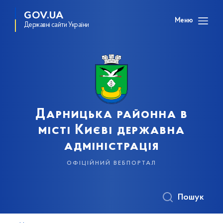
GOV.UA
Меню
Державні сайти України
Дарницька районна в
місті Києві державна
адміністрація
офіційний вебпортал
Пошук