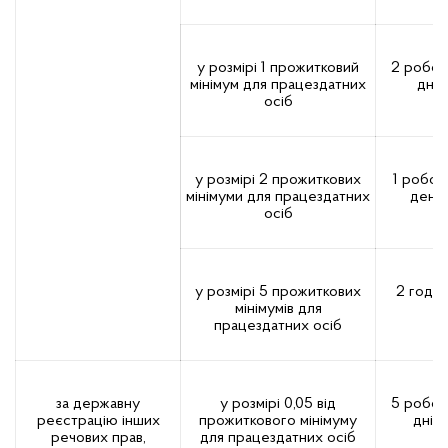
у розмірі 1 прожитковий
2 робоч
мінімум для працездатних
дні
осіб
у розмірі 2 прожиткових
1 робоч
мінімуми для працездатних
день
осіб
у розмірі 5 прожиткових
2 годи
мінімумів для
працездатних осіб
за державну
у розмірі 0,05 від
5 робоч
реєстрацію інших
прожиткового мінімуму
днів
речових прав,
для працездатних осіб