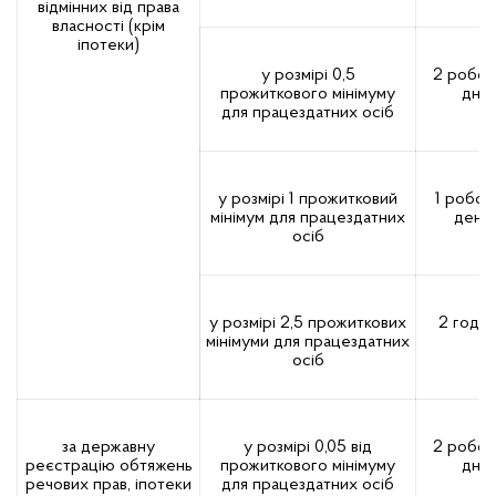
відмінних від права
власності (крім
іпотеки)
у розмірі 0,5
2 робоч
прожиткового мінімуму
дні
для працездатних осіб
у розмірі 1 прожитковий
1 робоч
мінімум для працездатних
день
осіб
у розмірі 2,5 прожиткових
2 годи
мінімуми для працездатних
осіб
за державну
у розмірі 0,05 від
2 робоч
реєстрацію обтяжень
прожиткового мінімуму
дні
речових прав, іпотеки
для працездатних осіб