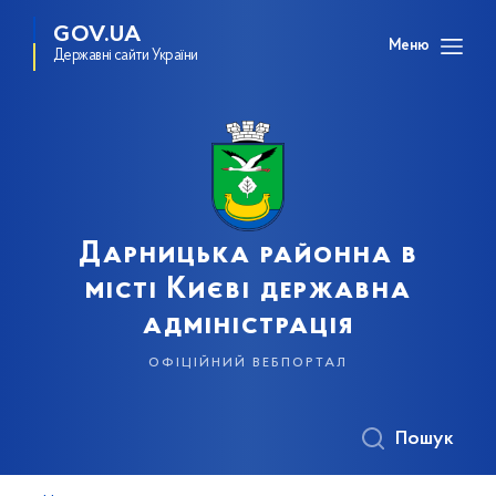
GOV.UA
Меню
Державні сайти України
Дарницька районна в
місті Києві державна
адміністрація
офіційний вебпортал
Пошук