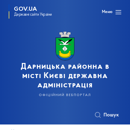
GOV.UA
Меню
Державні сайти України
Дарницька районна в
місті Києві державна
адміністрація
офіційний вебпортал
Пошук