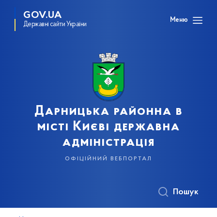
GOV.UA
Меню
Державні сайти України
Дарницька районна в
місті Києві державна
адміністрація
офіційний вебпортал
Пошук