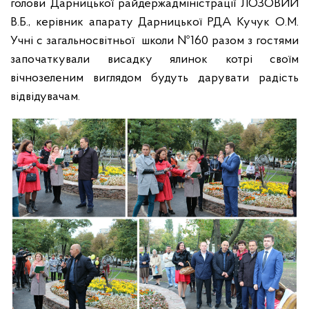
голови Дарницької райдержадміністрації ЛОЗОВИЙ
В.Б., керівник апарату Дарницької РДА Кучук О.М.
Учні с загальносвітньої школи №160 разом з гостями
започаткували висадку ялинок котрі своїм
вічнозеленим виглядом будуть дарувати радість
відвідувачам.