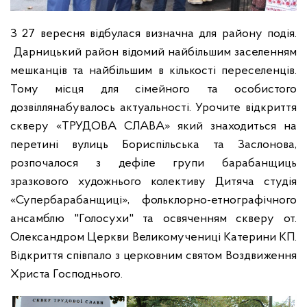
З 27 вересня відбулася визначна для району подія.
Дарницький район відомий найбільшим заселенням
мешканців та найбільшим в кількості переселенців.
Тому місця для сімейного та особистого
дозвіллянабувалось актуальності. Урочите відкриття
скверу «ТРУДОВА СЛАВА» який знаходиться на
перетині вулиць Бориспільська та Заслонова,
розпочалося з дефіле групи барабанщиць
зразкового художнього колективу Дитяча студія
«Супербарабанщиці», фольклорно-етнографічного
ансамблю "Голосухи" та освяченням скверу от.
Олександром Церкви Великомучениці Катерини КП.
Відкриття співпало з церковним святом Воздвиження
Христа Господнього.