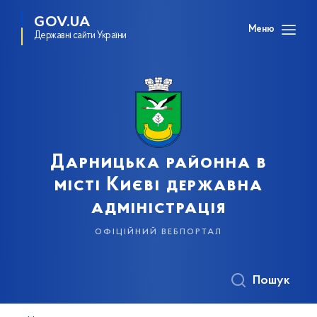
GOV.UA
Меню
Державні сайти України
Дарницька районна в
місті Києві державна
адміністрація
офіційний вебпортал
Пошук