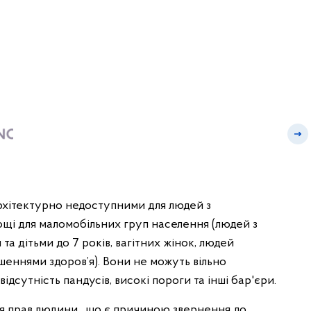
архітектурно недоступними для людей з
ощі для маломобільних груп населення (людей з
 та дітьми до 7 років, вагітних жінок, людей
шеннями здоров’я). Вони не можуть вільно
ідсутність пандусів, високі пороги та інші бар'єри.
я прав людини , що є причиною звернення до