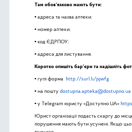
Там обов’язково мають бути:
▪ адреса та назва аптеки;
▪ номер аптеки;
▪ код ЄДРПОУ;
▪ адреса для листування.
Коротко опишіть бар’єри та надішліть фото 
▪ гугл форма
http://surl.li/jsjwfg
▪ на пошту
dostupna.apteka@dostupno.ua
▪ у Telegram юристу «Доступно.UA»
http
Юрист організації подасть скаргу до місц
порушення мають бути усунені. Якщо цьог