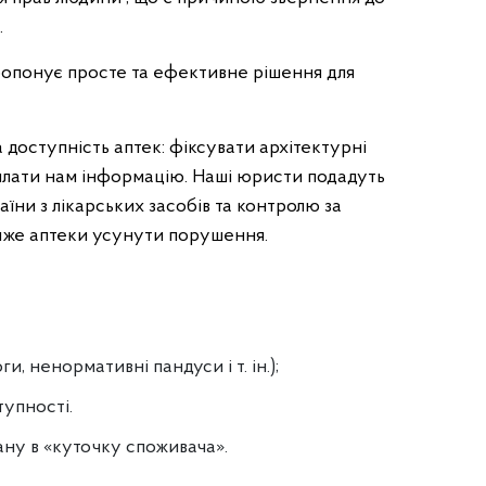
.
ропонує просте та ефективне рішення для
доступність аптек: фіксувати архітектурні
илати нам інформацію. Наші юристи подадуть
їни з лікарських засобів та контролю за
'яже аптеки усунути порушення.
и, ненормативні пандуси і т. ін.);
тупності.
ну в «куточку споживача».