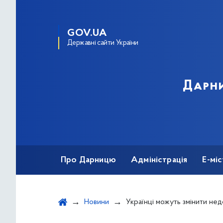
GOV.UA
Державні сайти України
Дарни
Про Дарницю
Адміністрація
Е-мі
Новини
Українці можуть змінити недоступність аптек. ГО «Доступно.U