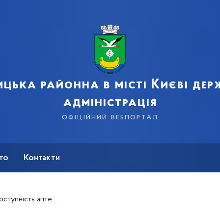
цька районна в місті Києві де
адміністрація
офіційний вебпортал
сто
Контакти
A» підказала покрокову інструкцію