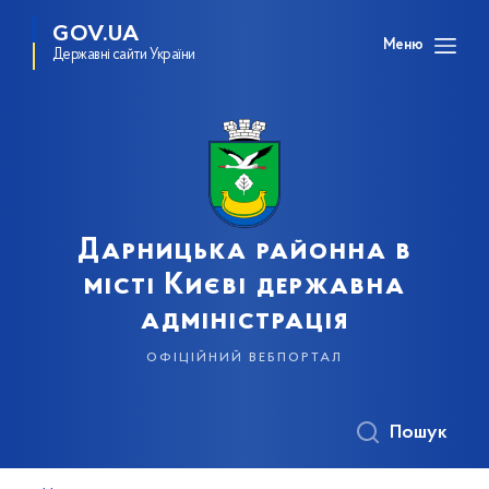
GOV.UA
Меню
Державні сайти України
Дарницька районна в
місті Києві державна
адміністрація
офіційний вебпортал
Пошук