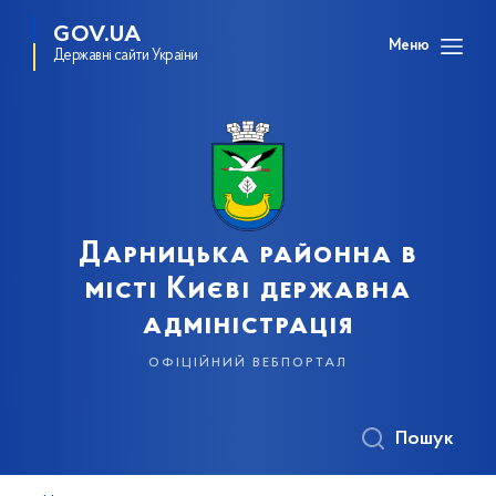
GOV.UA
Меню
Державні сайти України
Дарницька районна в
місті Києві державна
адміністрація
офіційний вебпортал
Пошук