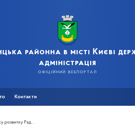
цька районна в місті Києві де
адміністрація
офіційний вебпортал
сто
Контакти
звитку Ради Європи