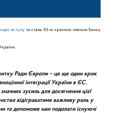
роцес вступу
та стала 43-ю країною-членом Банку
України.
витку Ради Європи – це ще один крок
ноцінної інтеграції України в ЄС.
значних зусиль для досягнення цієї
енство відіграватиме важливу роль у
ни та допоможе нам подолати існуючі