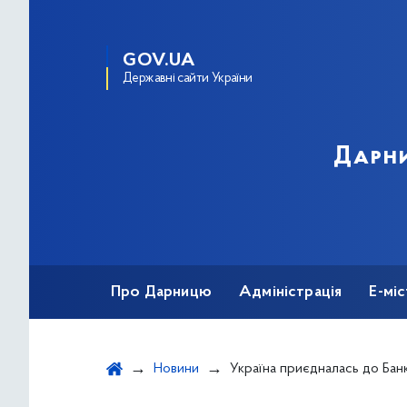
GOV.UA
Державні сайти України
Дарни
Про Дарницю
Адміністрація
Е-мі
Новини
Україна приєдналась до Банку ро