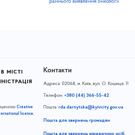
раннього виявлення онкології
Контакти
в місті
ністрація
Адреса:
02068, м. Київ, вул. О. Кошиця, 11
Телефон:
+380 (44) 366-55-42
ліцензією
Пошта:
rda.darnytska@kyivcity.gov.ua
Creative
,
ernational license
Пошта для звернень громадян
Пошта для звернень юридичних осіб