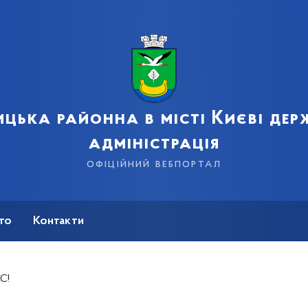
цька районна в місті Києві де
адміністрація
офіційний вебпортал
сто
Контакти
ЄС!