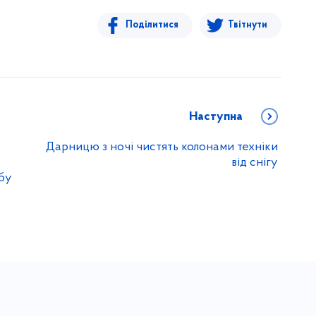
Поділитися
Твітнути
Наступна
Дарницю з ночі чистять колонами техніки
від снігу
бу