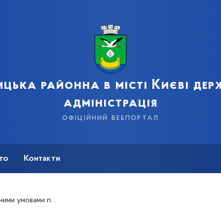
цька районна в місті Києві де
адміністрація
офіційний вебпортал
сто
Контакти
великогабаритного транспорту із 17:00 до 21:00