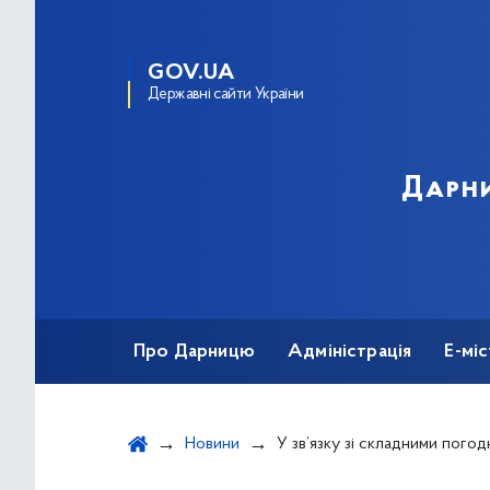
GOV.UA
Державні сайти України
Дарни
Про Дарницю
Адміністрація
Е-мі
Новини
У зв’язку зі складними погодними умовами планується тимчасово заборонити в’їзд у Київ 