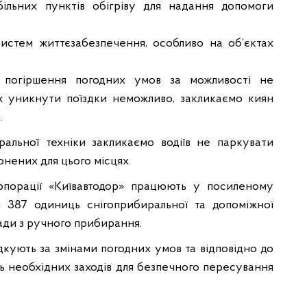
більних пунктів обігріву для надання допомоги
;
истем життєзабезпечення, особливо на об’єктах
погіршення погодних умов за можливості не
ж уникнути поїздки неможливо, закликаємо киян
.
альної техніки закликаємо водіїв не паркувати
ронених для цього місцях.
рпорації «Київавтодор» працюють у посиленому
и 387 одиниць снігоприбиральної та допоміжної
гади з ручного прибирання.
дкують за змінами погодних умов та відповідно до
ть необхідних заходів для безпечного пересування