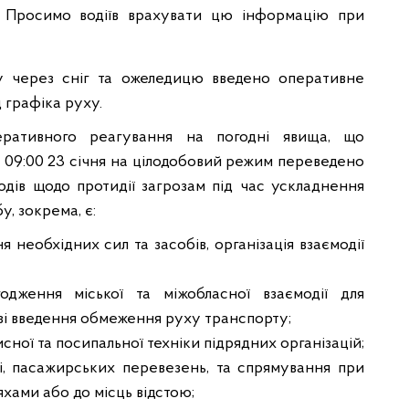
. Просимо водіїв врахувати цю інформацію при
у через сніг та ожеледицю введено оперативне
 графіка руху.
ративного реагування на погодні явища, що
з 09:00 23 січня на цілодобовий режим переведено
одів щодо протидії загрозам під час ускладнення
, зокрема, є:
я необхідних сил та засобів, організація взаємодії
годження міської та міжобласної взаємодії для
зі введення обмеження руху транспорту;
исної та посипальної техніки підрядних організацій;
і, пасажирських перевезень, та спрямування при
хами або до місць відстою;