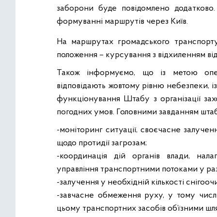
заборони буде повідомлено додатково
формуванні маршрутів через Київ.
На маршрутах громадського транспорт
положення – курсування з відхиленням від
Також інформуємо, що із метою опе
відповідають жовтому рівню небезпеки, і
функціонування Штабу з організації зах
погодних умов. Головними завданням штабу
-моніторинг ситуації, своєчасне залученн
щодо протидії загрозам;
-координація дій органів влади, нала
управління транспортними потоками у ра
-залучення у необхідній кількості снігооч
-завчасне обмеження руху, у тому числ
цьому транспортних засобів об’їзними шля