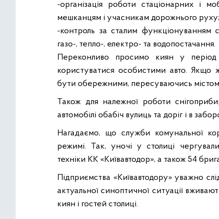
-організація роботи стаціонарних і мо
мешканцям і учасникам дорожнього руху
-контроль за сталим функціонуванням с
газо-, тепло-, електро- та водопостачання.
Переконливо просимо киян у період 
користуватися особистими авто. Якщо 
бути обережними, пересуваючись містом
Також для належної роботи снігоприбир
автомобілі обабіч вулиць та доріг і в забо
Нагадаємо, що служби комунальної ко
режимі. Так, уночі у столиці чергувал
техніки КК «Київавтодор», а також 54 бри
Підприємства «Київавтодору» уважно слі
актуальної синоптичної ситуації вживаю
киян і гостей столиці.