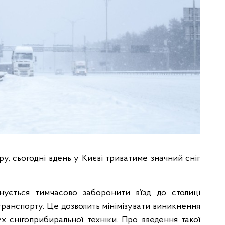
у, сьогодні вдень у Києві триватиме значний сніг
анується тимчасово заборонити в’їзд до столиці
транспорту. Це дозволить мінімізувати виникнення
ух снігоприбиральної техніки. Про в
ведення такої