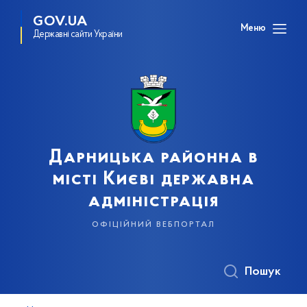
GOV.UA
Меню
Державні сайти України
Дарницька районна в
місті Києві державна
адміністрація
офіційний вебпортал
Пошук