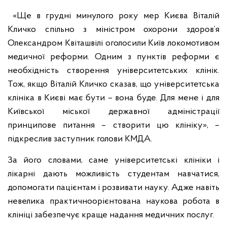
«Ще в грудні минулого року мер Києва Віталій
Кличко спільно з міністром охорони здоров’я
Олександром Квіташвілі оголосили Київ локомотивом
медичної реформи. Одним з пунктів реформи є
необхідність створення університетських клінік.
Тож, якщо Віталій Кличко сказав, що університетська
клініка в Києві має бути – вона буде. Для мене і для
Київської міської державної адміністрації
принципове питання – створити цю клініку», –
підкреслив заступник голови КМДА.
За його словами, саме університетські клініки і
лікарні дають можливість студентам навчатися,
допомогати пацієнтам і розвивати науку. Адже навіть
невелика практичноорієнтована наукова робота в
клініці забезпечує краще надання медичних послуг.