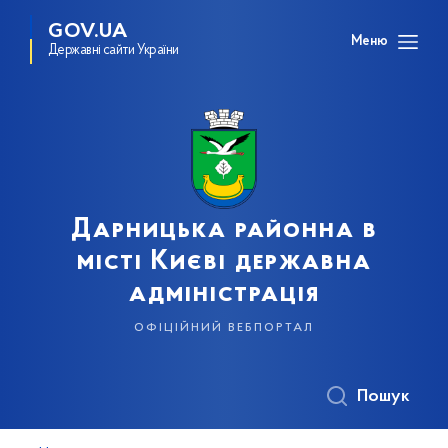
GOV.UA
Меню
Державні сайти України
Дарницька районна в
місті Києві державна
адміністрація
офіційний вебпортал
Пошук