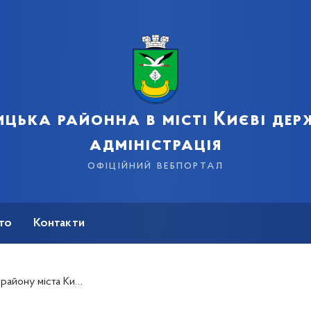
цька районна в місті Києві де
адміністрація
офіційний вебпортал
сто
Контакти
лефону «гарячої лінії» для підприємців