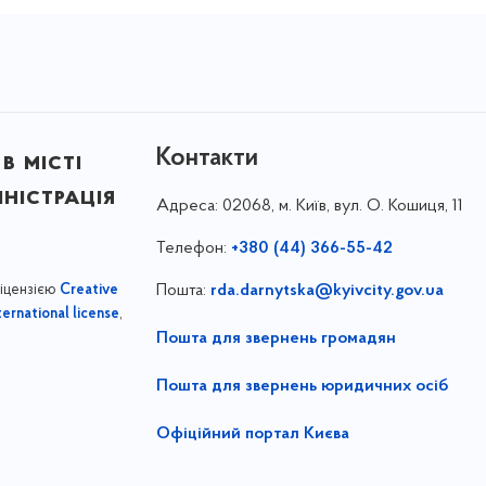
Контакти
в місті
ністрація
Адреса:
02068, м. Київ, вул. О. Кошиця, 11
Телефон:
+380 (44) 366-55-42
ліцензією
Пошта:
rda.darnytska@kyivcity.gov.ua
Creative
,
ernational license
Пошта для звернень громадян
Пошта для звернень юридичних осіб
Офіційний портал Києва