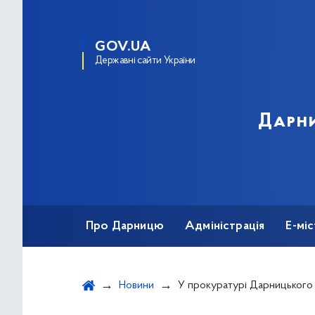
GOV.UA
Державні сайти України
Дарни
Про Дарницю
Адміністрація
Е-мі
Новини
У прокуратурі Дарницького району міста Києва організовано роботу те