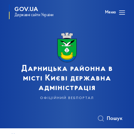
GOV.UA
Меню
Державні сайти України
Дарницька районна в
місті Києві державна
адміністрація
офіційний вебпортал
Пошук