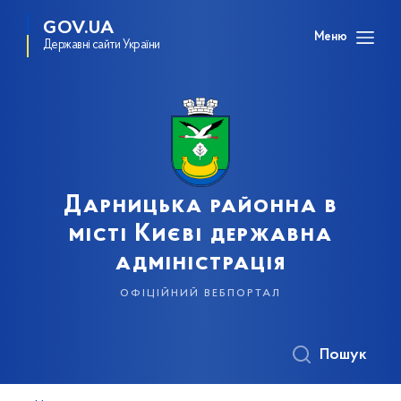
GOV.UA
Меню
Державні сайти України
Дарницька районна в
місті Києві державна
адміністрація
офіційний вебпортал
Пошук