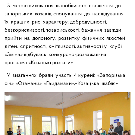
З метою виховання шанобливого ставлення до
запорізьких козаків, спонукання до наслідування
їх кращих рис характеру: добродушності,
безкорисливості, товариськості, бажання завжди
прийти на допомогу, розвитку фізичних якостей
дітей, спритності, кмітливості, активності у клубі
«Зміна» відбулась конкурсно-розважальна
програма «Козацькі розваги».
У змаганнях брали участь 4 курені: «Запорізька
січ», «Отамани», «Гайдамаки»,«Козацька шабля».