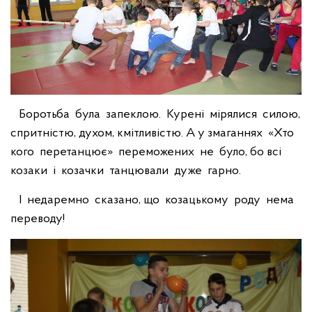
Боротьба була запеклою. Курені мірялися силою,
спритністю, духом, кмітливістю. А у змаганнях «Хто
кого перетанцює» переможених не було, бо всі
козаки і козачки танцювали дуже гарно.
І недаремно сказано, що козацькому роду нема
переводу!