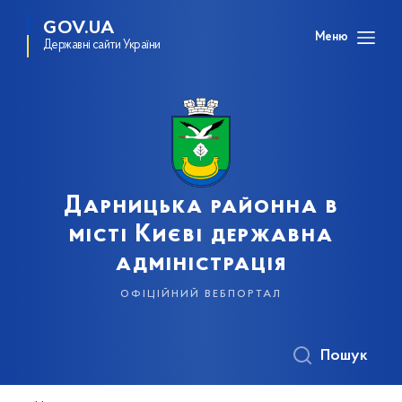
GOV.UA
Меню
Державні сайти України
Дарницька районна в
місті Києві державна
адміністрація
офіційний вебпортал
Пошук