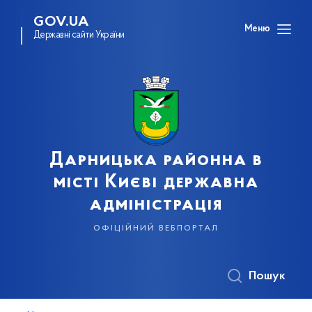
GOV.UA
Меню
Державні сайти України
Дарницька районна в
місті Києві державна
адміністрація
офіційний вебпортал
Пошук