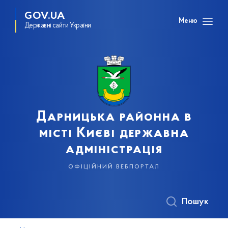
GOV.UA
Меню
Державні сайти України
Дарницька районна в
місті Києві державна
адміністрація
офіційний вебпортал
Пошук