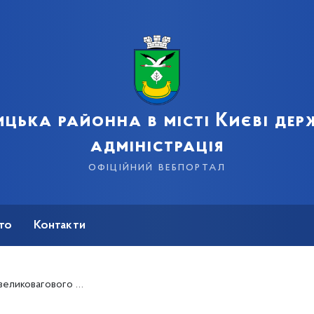
цька районна в місті Києві де
адміністрація
офіційний вебпортал
сто
Контакти
орту у зв&#039;язку зі спекою