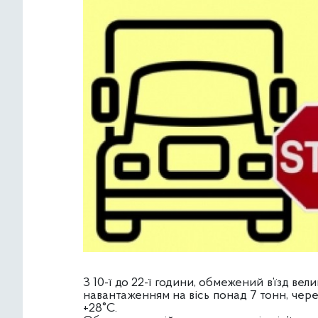
З 10-ї до 22-ї години, обмежений в’їзд ве
навантаженням на вісь понад 7 тонн, че
+28°С.