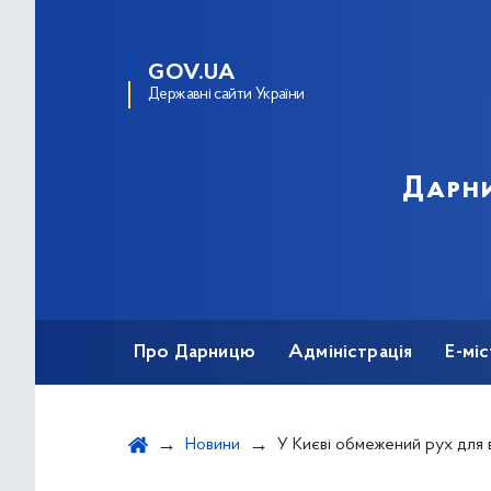
GOV.UA
Державні сайти України
Дарни
Про Дарницю
Адміністрація
Е-мі
Новини
У Києві обмежений рух для великовагового автотрансп