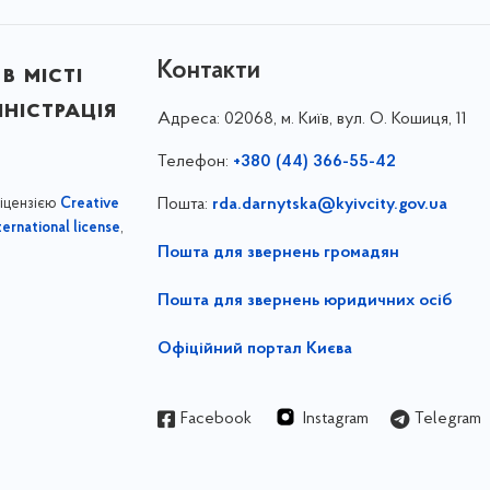
Контакти
в місті
ністрація
Адреса:
02068, м. Київ, вул. О. Кошиця, 11
Телефон:
+380 (44) 366-55-42
ліцензією
Пошта:
rda.darnytska@kyivcity.gov.ua
Creative
,
ernational license
Пошта для звернень громадян
Пошта для звернень юридичних осіб
Офіційний портал Києва
Facebook
Instagram
Telegram