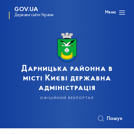
GOV.UA
Меню
Державні сайти України
Дарницька районна в
місті Києві державна
адміністрація
офіційний вебпортал
Пошук