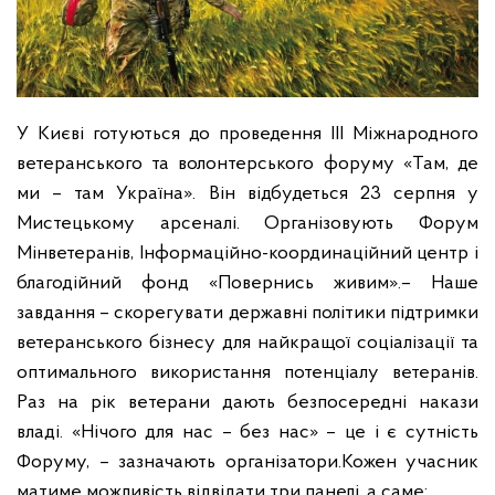
У Києві готуються до проведення III Міжнародного
ветеранського та волонтерського форуму «Там, де
ми – там Україна». Він відбудеться 23 серпня у
Мистецькому арсеналі. Організовують Форум
Мінветеранів, Інформаційно-координаційний центр і
благодійний фонд «Повернись живим».– Наше
завдання – скорегувати державні політики підтримки
ветеранського бізнесу для найкращої соціалізації та
оптимального використання потенціалу ветеранів.
Раз на рік ветерани дають безпосередні накази
владі. «Нічого для нас – без нас» – це і є сутність
Форуму, – зазначають організатори.Кожен учасник
матиме можливість відвідати три панелі, а саме: