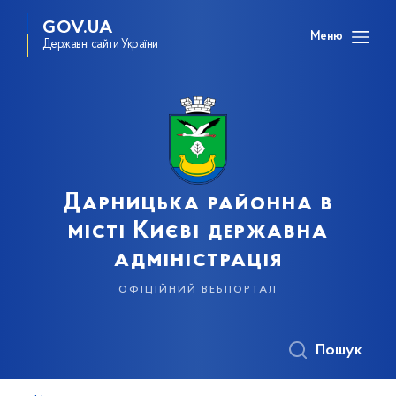
GOV.UA
Меню
Державні сайти України
Дарницька районна в
місті Києві державна
адміністрація
офіційний вебпортал
Пошук