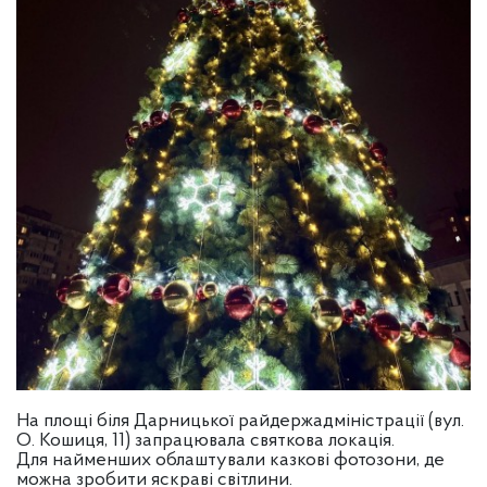
На площі біля Дарницької райдержадміністрації (вул.
О. Кошиця, 11) запрацювала святкова локація.
Для найменших облаштували казкові фотозони, де
можна зробити яскраві світлини.