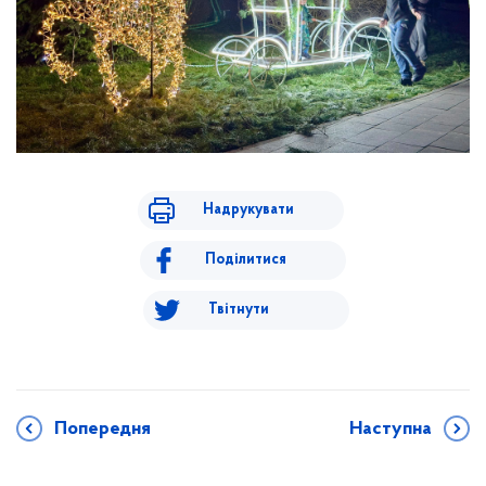
Надрукувати
Поділитися
Твітнути
Попередня
Наступна