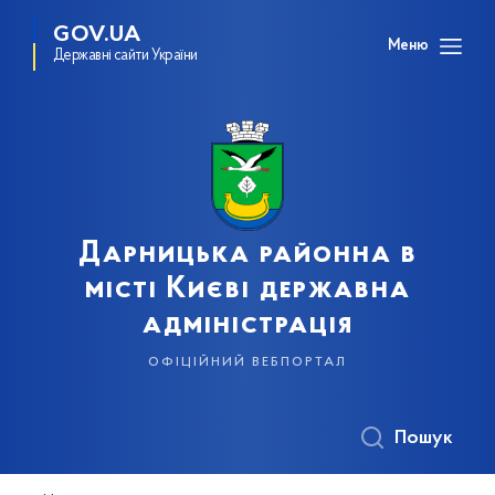
GOV.UA
Меню
Державні сайти України
Дарницька районна в
місті Києві державна
адміністрація
офіційний вебпортал
Пошук