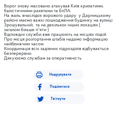
Ворог знову масовано атакував Київ крилатими,
балістичними ракетами та БпЛА.
На жаль, внаслідок ворожого удару у Дарницькому
районі маємо важкі пошкодження будинку на вулиці
Зрошувальній, та на декількох інших локаціях (
загалом більше пʼяти )
Відповідні служби вже працюють на місціях подій.
Про місця розгортання штабів надамо інформацію
найближчим часом.
Координація всіх задіяних підрозділів відбувається
безперервно.
Дякуюємо службам за оперативність.
Надрукувати
Поділитися
Твітнути