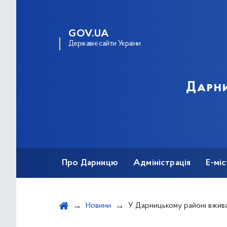
GOV.UA
Державні сайти України
Дарни
Про Дарницю
Адміністрація
Е-мі
Новини
У Дарницькому районі вживаються всі необхідні заходи, аби мінімізуват