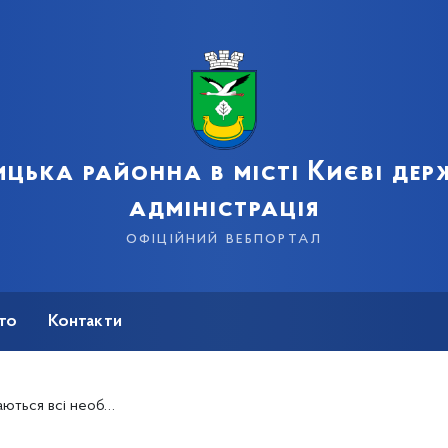
цька районна в місті Києві де
адміністрація
офіційний вебпортал
сто
Контакти
и незручності, пов’язані зі снігопадом