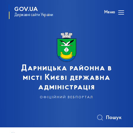
GOV.UA
Меню
Державні сайти України
Дарницька районна в
місті Києві державна
адміністрація
офіційний вебпортал
Пошук