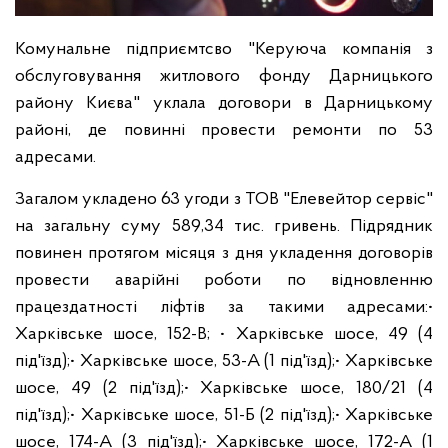
Комунальне підприємтсво "Керуюча компанія з
обслуговування житлового фонду Дарницького
району Києва" уклала договори в Дарницькому
районі, де повинні провести ремонти по 53
адресами.
Загалом укладено 63 угоди з ТОВ "Елевейтор сервіс"
на загальну суму 589,34 тис. гривень. Підрядник
повинен протягом місяця з дня укладення договорів
провести аварійні роботи по відновленню
працездатності ліфтів за такими адреса
ми:
•
Харківське шосе, 152-В;
• Харківське шосе, 49 (4
під'їзд);
• Харківське шосе, 53-А (1 під'їзд);
• Харківське
шосе, 49 (2 під'їзд);
• Харківське шосе, 180/21 (4
під'їзд);
• Харківське шосе, 51-Б (2 під'їзд);
• Харківське
шосе, 174-А (3 під'їзд);
• Харківське шосе, 172-А (1