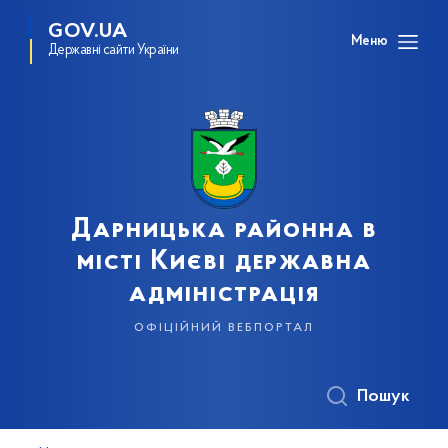
GOV.UA
Меню
Державні сайти України
Дарницька районна в
місті Києві державна
адміністрація
офіційний вебпортал
Пошук