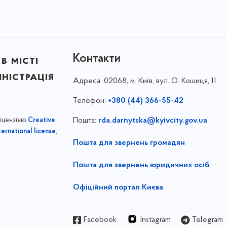
Контакти
в місті
ністрація
Адреса:
02068, м. Київ, вул. О. Кошиця, 11
Телефон:
+380 (44) 366-55-42
ліцензією
Пошта:
rda.darnytska@kyivcity.gov.ua
Creative
,
ernational license
Пошта для звернень громадян
Пошта для звернень юридичних осіб
Офіційний портал Києва
Facebook
Instagram
Telegram