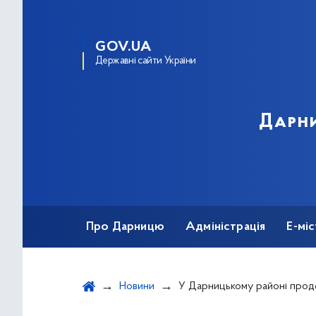
GOV.UA
Державні сайти України
Дарни
Про Дарницю
Адміністрація
Е-мі
Новини
У Дарницькому районі продовжився процес утилізації 