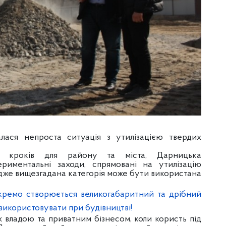
алася непроста ситуація з утилізацією твердих
 кроків для району та міста, Дарницька
ериментальні заходи, спрямовані на утилізацію
 адже вищезгадана категорія може бути використана
окремо створюється великогабаритний та дрібний
о використовувати при будівництві!
ж владою та приватним бізнесом, коли користь під