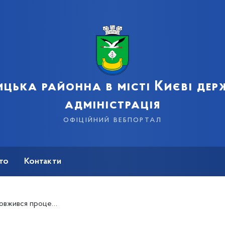
цька районна в місті Києві де
адміністрація
офіційний вебпортал
сто
Контакти
твердих будівельних відходів