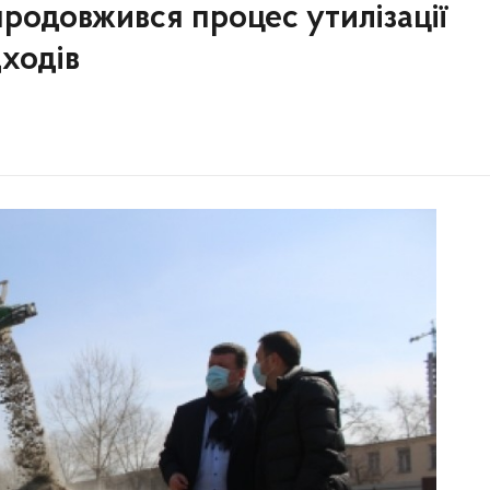
родовжився процес утилізації
дходів