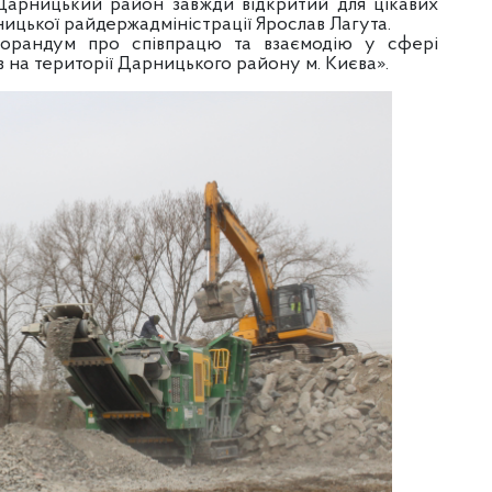
 Дарницький район завжди відкритий для цікавих
рницької райдержадміністрації Ярослав Лагута.
морандум про співпрацю та взаємодію у сфері
ів на території Дарницького району м. Києва».