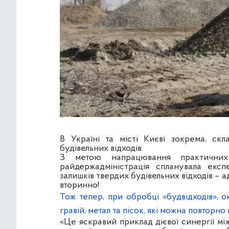
В Україні та місті Києві зокрема, скл
будівельних відходів.
З метою напрацювання практичних
райдержадміністрація спланувала експ
залишків твердих будівельних відходів –
вторинно!
Тож тепер, при обробці «будвідходів», 
гравій, метал та пісок, які можна повторн
«Це яскравий приклад дієвої синергії мі