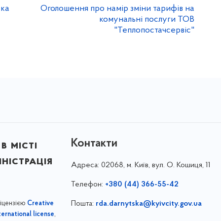
ька
Оголошення про намір зміни тарифів на
комунальні послуги ТОВ
"Теплопостачсервіс"
Контакти
в місті
ністрація
Адреса:
02068, м. Київ, вул. О. Кошиця, 11
Телефон:
+380 (44) 366-55-42
ліцензією
Пошта:
rda.darnytska@kyivcity.gov.ua
Creative
,
ernational license