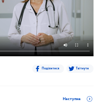
Поділитися
Твітнути
Наступна