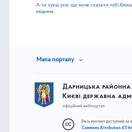
А ти чуєш усе, що хоче сказати тобі близ
людина
Мапа порталу
Дарницька районна 
Києві державна адмі
офіційний вебпортал
Весь контент доступний за 
Commons Attribution 4.0 Int