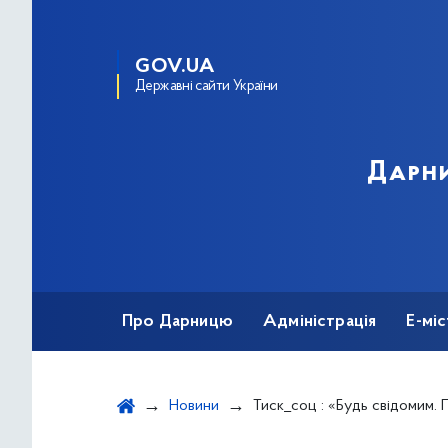
GOV.UA
Державні сайти України
Дарни
Про Дарницю
Адміністрація
Е-мі
Новини
Тиск_соц : «Будь свідомим. Пройди чекап у кардіолог