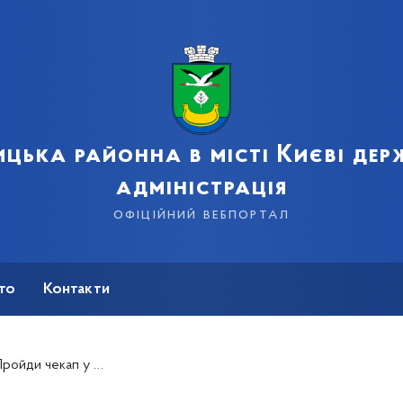
цька районна в місті Києві де
адміністрація
офіційний вебпортал
сто
Контакти
а. Дочекайся своїх з фронту»