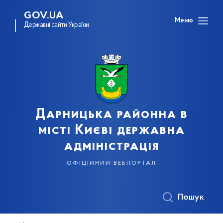
GOV.UA
Меню
Державні сайти України
Дарницька районна в
місті Києві державна
адміністрація
офіційний вебпортал
Пошук